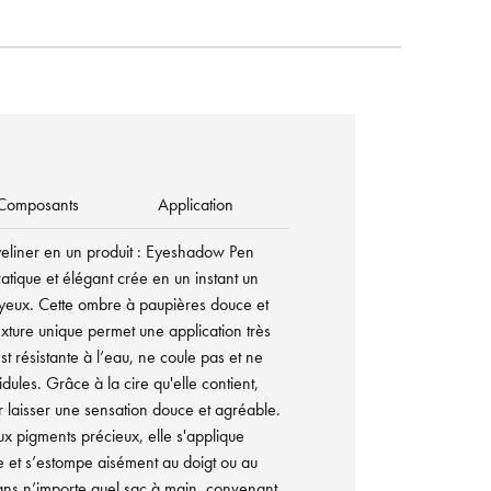
Composants
Application
eliner en un produit : Eyeshadow Pen
atique et élégant crée en un instant un
yeux. Cette ombre à paupières douce et
xture unique permet une application très
st résistante à l’eau, ne coule pas et ne
dules. Grâce à la cire qu'elle contient,
r laisser une sensation douce et agréable.
x pigments précieux, elle s'applique
e et s’estompe aisément au doigt ou au
ans n’importe quel sac à main, convenant