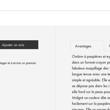
Ajouter un avis
Avantages
Ombre à paupières et ey
dans un format crayon pr
tager et à écrire un premier
fabuleux maquillage des 
longue tenue avec une te
simple et agréable. Elle e
se dépose pas dans les ri
elle fond sur la peau pou
Malgré sa couleur dûe au
facilement sur la paupièr
pinceau. Elle se range d