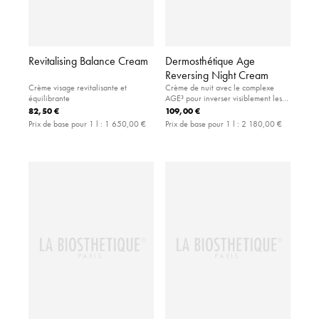
Revitalising Balance Cream
Dermosthétique Age
Reversing Night Cream
Crème visage revitalisante et
Crème de nuit avec le complexe
équilibrante
AGE³ pour inverser visiblement les
signes prématurés du vieillissement
82,50 €
109,00 €
cutané
Prix de base pour 1 l :
1 650,00 €
Prix de base pour 1 l :
2 180,00 €