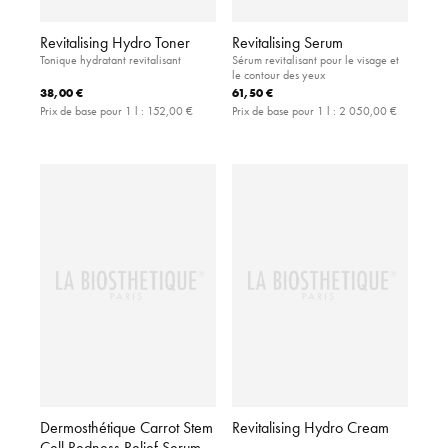
Revitalising Hydro Toner
Revitalising Serum
Tonique hydratant revitalisant
Sérum revitalisant pour le visage et
le contour des yeux
38,00 €
61,50 €
Prix de base pour 1 l :
152,00 €
Prix de base pour 1 l :
2 050,00 €
Dermosthétique Carrot Stem
Revitalising Hydro Cream
Cell Redness Relief Serum