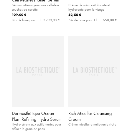
Sérum anti-rougeurs aux cellules-
Crème de soin revitalisante et
souches de carotte
hydratante pour le visage
109,00 €
82,50 €
Prix de base pour 1 l :
3 633,33 €
Prix de base pour 1 l :
1 650,00 €
Dermosthétique Ocean
Rich Micellar Cleansing
Plant Refining Hydro Serum
Cream
Hydro-sérum aux actifs marins pour
Crème micellaire nettoyante riche
affiner le grain de peau