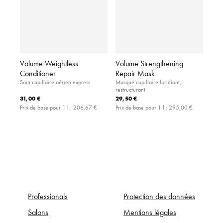
Volume Weightless
Volume Strengthening
Conditioner
Repair Mask
Soin capillaire aérien express
Masque capillaire fortifiant,
restructurant
31,00 €
29,50 €
Prix de base pour 1 l :
206,67 €
Prix de base pour 1 l :
295,00 €
Professionals
Protection des données
Salons
Mentions légales