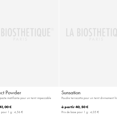
ct Powder
Sunsation
acte matifiante pour un teint impeccable
Poudre terracotta pour un teint divinement h
41,00 €
à partir
40,50 €
e pour 1 g :
4,56 €
Prix de base pour 1 g :
4,05 €