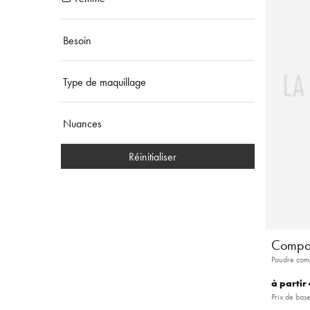
Besoin
Type de maquillage
Nuances
Réinitialiser
Compa
Poudre comp
à partir
Prix de bas