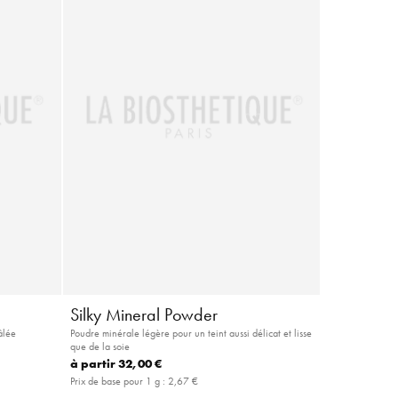
Silky Mineral Powder
âlée
Poudre minérale légère pour un teint aussi délicat et lisse
que de la soie
à partir
32,00 €
Prix de base pour 1 g :
2,67 €