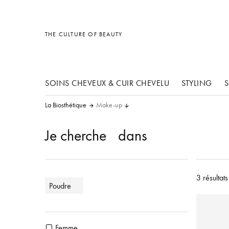
Accessoires
Divers
Accessoires
THE CULTURE OF BEAUTY
SOINS CHEVEUX & CUIR CHEVELU
STYLING
S
La Biosthétique
Make-up
Je cherche
dans
3 résultats
Poudre
Femme