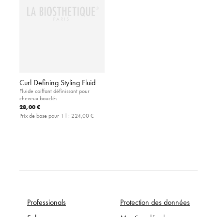
Curl Defining Styling Fluid
Fluide coiffant définissant pour
cheveux bouclés
28,00 €
Prix de base pour 1 l :
224,00 €
Professionals
Protection des données