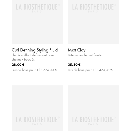
Curl Defining Styling Fluid
Matt Clay
Fluide coiffant définissant pour
Pâte minérale matifiante
cheveux bouclés
28,00 €
35,50 €
Prix de base pour 1 l :
224,00 €
Prix de base pour 1 l :
473,33 €