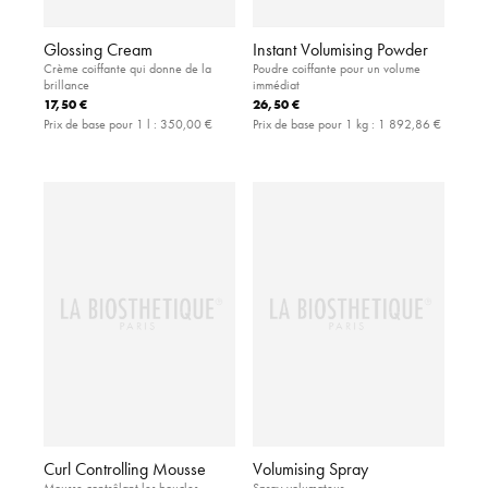
Glossing Cream
Instant Volumising Powder
Crème coiffante qui donne de la
Poudre coiffante pour un volume
brillance
immédiat
17,50 €
26,50 €
Prix de base pour 1 l :
350,00 €
Prix de base pour 1 kg :
1 892,86 €
Curl Controlling Mousse
Volumising Spray
Mousse contrôlant les boucles
Spray volumateur