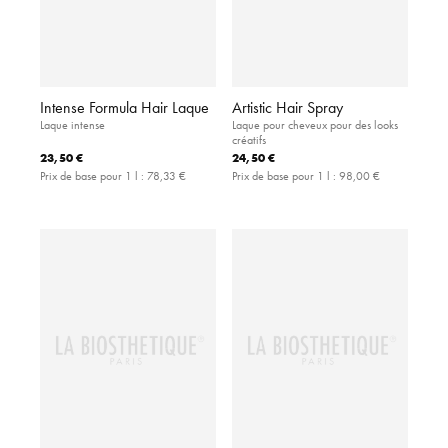
Intense Formula Hair Laque
Artistic Hair Spray
Laque intense
Laque pour cheveux pour des looks
créatifs
23,50 €
24,50 €
Prix de base pour 1 l :
78,33 €
Prix de base pour 1 l :
98,00 €