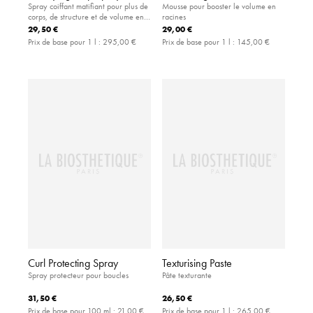
Spray coiffant matifiant pour plus de
Mousse pour booster le volume en
corps, de structure et de volume en
racines
racines
29,50 €
29,00 €
Prix de base pour 1 l :
295,00 €
Prix de base pour 1 l :
145,00 €
Curl Protecting Spray
Texturising Paste
Spray protecteur pour boucles
Pâte texturante
31,50 €
26,50 €
Prix de base pour 100 ml :
21,00 €
Prix de base pour 1 l :
265,00 €