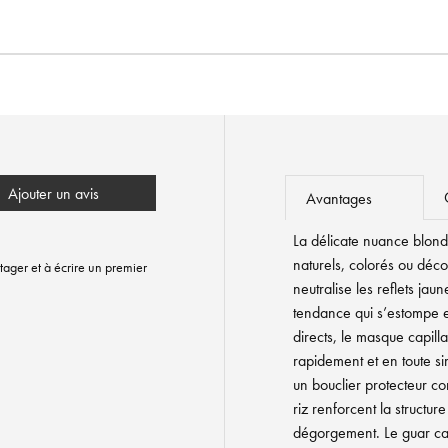
Ajouter un avis
Avantages
La délicate nuance blond
naturels, colorés ou décol
tager et à écrire un premier
neutralise les reflets jau
tendance qui s’estompe 
directs, le masque capill
rapidement et en toute si
un bouclier protecteur con
riz renforcent la structur
dégorgement. Le guar cati