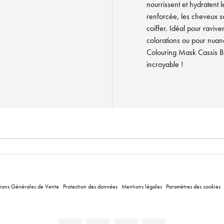
nourrissent et hydratent l
renforcée, les cheveux so
coiffer. Idéal pour ravive
colorations ou pour nuanc
Colouring Mask Cassis Bl
incroyable !
ions Générales de Vente
Protection des données
Mentions légales
Paramètres des cookies