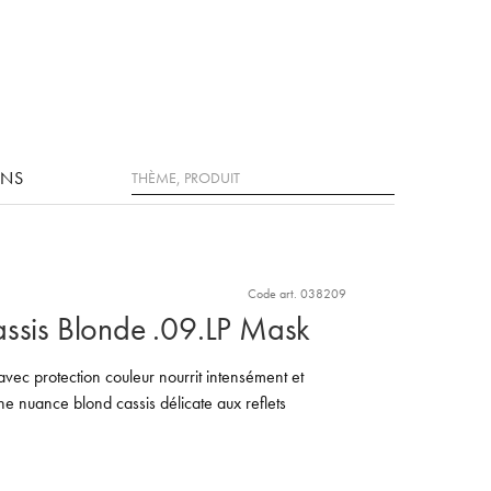
Rechercher
ONS
Code art. 038209
assis Blonde .09.LP Mask
c protection couleur nourrit intensément et
e nuance blond cassis délicate aux reflets