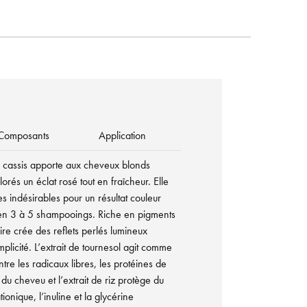
Composants
Application
 cassis apporte aux cheveux blonds
orés un éclat rosé tout en fraîcheur. Elle
nes indésirables pour un résultat couleur
en 3 à 5 shampooings. Riche en pigments
aire crée des reflets perlés lumineux
mplicité. L’extrait de tournesol agit comme
tre les radicaux libres, les protéines de
e du cheveu et l’extrait de riz protège du
onique, l’inuline et la glycérine