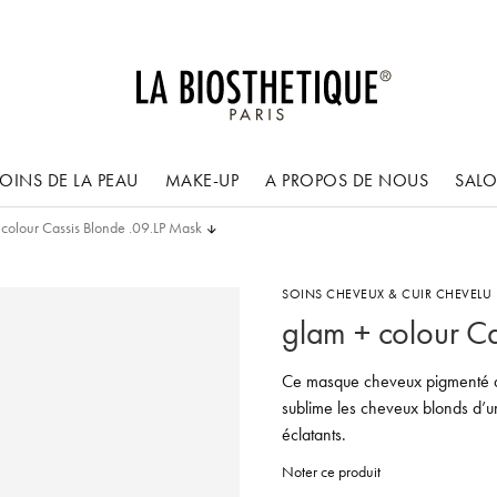
OINS DE LA PEAU
MAKE-UP
A PROPOS DE NOUS
SAL
 colour Cassis Blonde .09.LP Mask
SOINS CHEVEUX & CUIR CHEVELU
glam + colour C
Ce masque cheveux pigmenté ave
sublime les cheveux blonds d’un
éclatants.
Noter ce produit