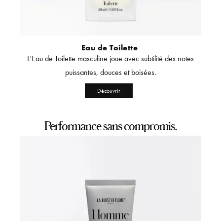
Eau de Toilette
 de
L'Eau de Toilette masculine joue avec subtilité des notes
L'
ormant,
puissantes, douces et boisées.
protec
Découvrir
Performance sans compromis.