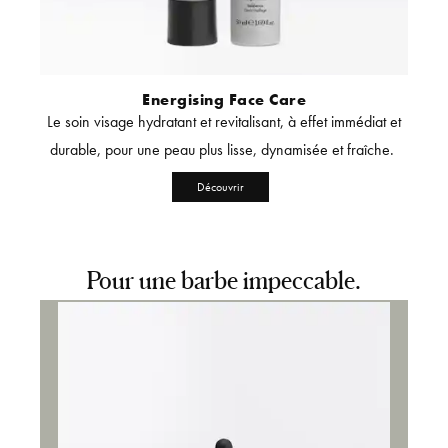
Energising Face Care
nt le
Le soin visage hydratant et revitalisant, à effet immédiat et
La c
 tous
durable, pour une peau plus lisse, dynamisée et fraîche.
rasag
Découvrir
Pour u
ne barbe impeccable.