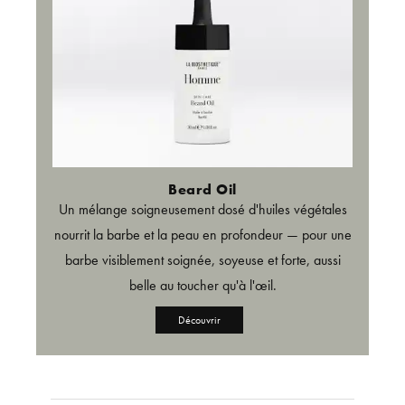
Beard Oil
Un mélange soigneusement dosé d'huiles végétales
nourrit la barbe et la peau en profondeur — pour une
barbe visiblement soignée, soyeuse et forte, aussi
belle au toucher qu'à l'œil.
Découvrir