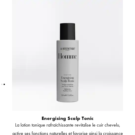
Energising Scalp Tonic
 barbe
La lotion tonique rafraîchissante revitalise le cuir chevelu,
Gel f
lit
active ses fonctions naturelles et favorise ainsi la croissance
en