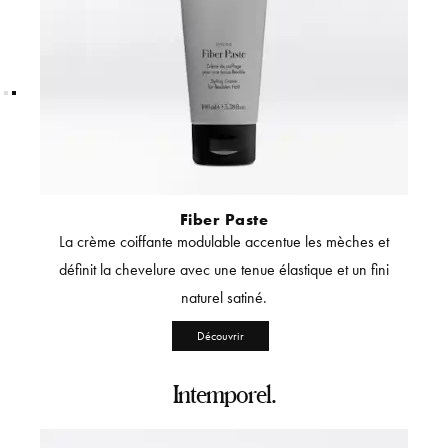
Fiber Paste
iffure
La crème coiffante modulable accentue les mèches et
Le ge
urel —
définit la chevelure avec une tenue élastique et un fini
avec 
e.
naturel satiné.
m
Découvrir
Intemporel.