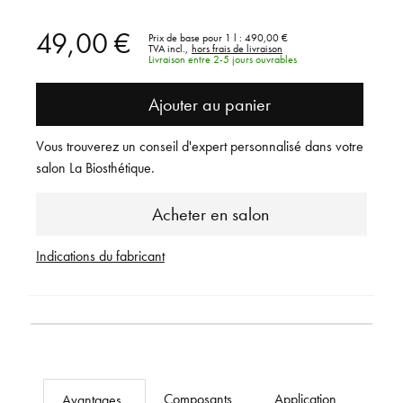
49,00 €
Prix de base pour 1 l :
490,00 €
TVA incl.,
hors frais de livraison
Livraison entre 2-5 jours ouvrables
Ajouter au panier
Vous trouverez un conseil d'expert personnalisé dans votre
salon La Biosthétique.
Acheter en salon
Indications du fabricant
Composants
Application
Avantages