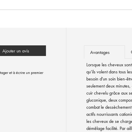
Ajouter un avis
Avantages
Lorsque les cheveux sont 
qu’ils volent dans tous l
tager et à écrire un premier
besoin d'un soin bien-êt
seulement deux minutes, 
cuir chevelu grâce aux se
gluconique, deux composa
combat le dessèchement d
actifs nourrissants catio
les cheveux de se charger
démêlage facilité. Par ail