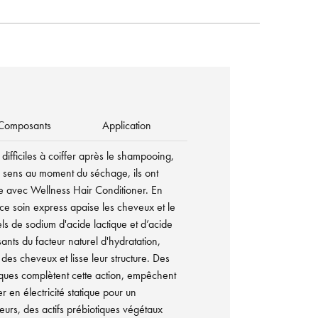
Composants
Application
difficiles à coiffer après le shampooing,
es sens au moment du séchage, ils ont
re avec Wellness Hair Conditioner. En
ce soin express apaise les cheveux et le
ls de sodium d'acide lactique et d’acide
nts du facteur naturel d'hydratation,
es cheveux et lisse leur structure. Des
niques complètent cette action, empêchent
 en électricité statique pour un
leurs, des actifs prébiotiques végétaux