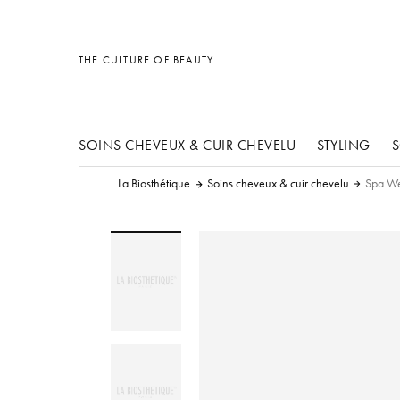
Accessoires
Divers
Accessoires
THE CULTURE OF BEAUTY
SOINS CHEVEUX & CUIR CHEVELU
STYLING
S
La Biosthétique
Soins cheveux & cuir chevelu
Spa We