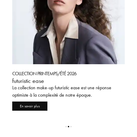
COLLECTION PRINTEMPS/ÉTÉ 2026
COMM
futuristic ease
Tout 
La collection make-up futuristic ease est une réponse
Identi
optimiste à la complexité de notre époque.
cuir c
En savoir plus
En 