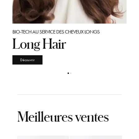
BIO-TECH AU SERVICE DES CHEVEUX LONGS
BEACH
Long Hair
So
Découvrir
Dé
Meilleures ventes