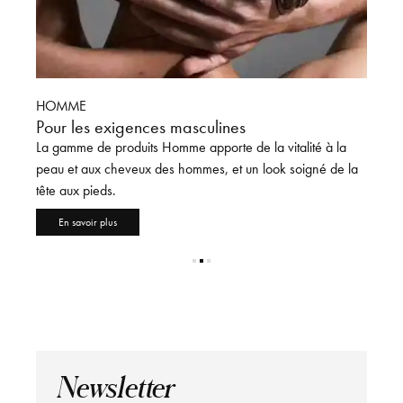
HOMME
DERM
Pour les exigences masculines
Biosc
a
La gamme de produits Homme apporte de la vitalité à la
Dermos
peau et aux cheveux des hommes, et un look soigné de la
cliniq
tête aux pieds.
futurs
En savoir plus
En 
Newsletter