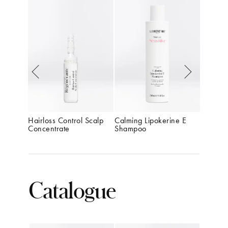
ve 
Hairloss Control Scalp 
Calming Lipokerine E 
Structur
Concentrate
Shampoo
Nourish
Catalogue